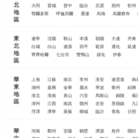
北
大同
晉城
晉中
臨汾
呂梁
朔州
忻州
地
鄂爾多斯
呼倫貝爾
通遼
烏海
烏蘭察布
區
東
遼寧
沈陽
鞍山
本溪
朝陽
大連
丹東
北
白城
白山
遼源
四平
鬆原
通化
延邊
地
齊齊哈爾
七台河
雙鴨山
綏化
伊春
區
華
上海
江蘇
南京
常州
淮安
連雲港
南
東
湖州
嘉興
金華
麗水
寧波
衢州
紹興
地
淮北
淮南
黃山
六安
馬鞍山
銅陵
蕪
區
漳州
江西
南昌
贛州
吉安
景德鎮
九
菏澤
濟寧
萊蕪
聊城
臨沂
青島
日照
華
河南
鄭州
安陽
鶴壁
濟源
焦作
開封