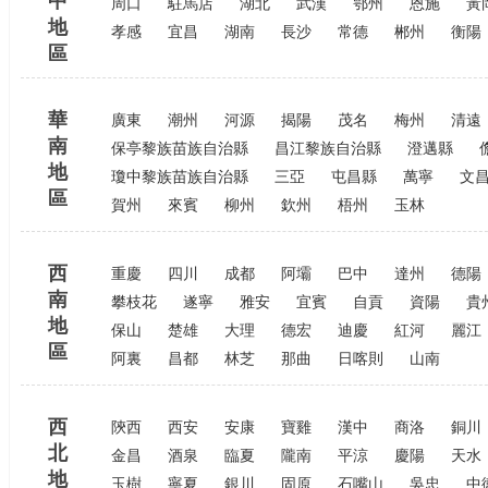
中
周口
駐馬店
湖北
武漢
鄂州
恩施
黃
地
孝感
宜昌
湖南
長沙
常德
郴州
衡陽
區
華
廣東
潮州
河源
揭陽
茂名
梅州
清遠
南
保亭黎族苗族自治縣
昌江黎族自治縣
澄邁縣
地
瓊中黎族苗族自治縣
三亞
屯昌縣
萬寧
文
區
賀州
來賓
柳州
欽州
梧州
玉林
西
重慶
四川
成都
阿壩
巴中
達州
德陽
南
攀枝花
遂寧
雅安
宜賓
自貢
資陽
貴
地
保山
楚雄
大理
德宏
迪慶
紅河
麗江
區
阿裏
昌都
林芝
那曲
日喀則
山南
西
陝西
西安
安康
寶雞
漢中
商洛
銅川
北
金昌
酒泉
臨夏
隴南
平涼
慶陽
天水
地
玉樹
寧夏
銀川
固原
石嘴山
吳忠
中