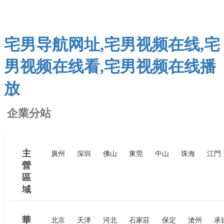
宅男导航网址,宅男视频在线,宅
男视频在线看,宅男视频在线播
放
企業分站
主
廣州
深圳
佛山
東莞
中山
珠海
江門
營
區
域
華
北京
天津
河北
石家莊
保定
滄州
承